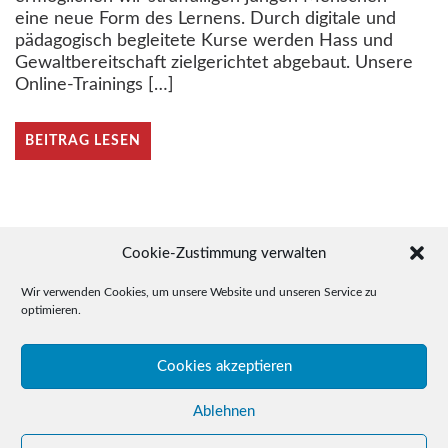
eine neue Form des Lernens. Durch digitale und
pädagogisch begleitete Kurse werden Hass und
Gewaltbereitschaft zielgerichtet abgebaut. Unsere
Online-Trainings […]
BEITRAG LESEN
Beitragsnavigation
Ältere Beiträge
Cookie-Zustimmung verwalten
Wir verwenden Cookies, um unsere Website und unseren Service zu
optimieren.
© 2015-2026 Drudel 11 e.V.
Cookies akzeptieren
Telefon: +49 (0)3641 / 35 78 05
E-Mail: click@drudel11.de
Ablehnen
Impressum
Datenschutz