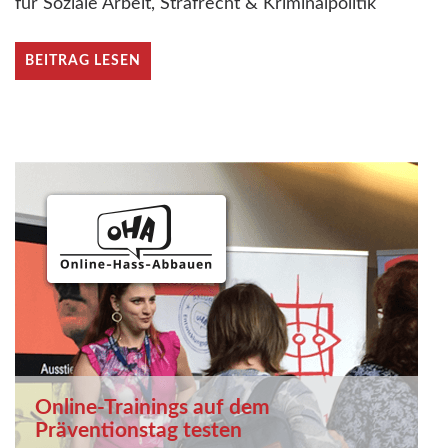
für Soziale Arbeit, Strafrecht & Kriminalpolitik
BEITRAG LESEN
Online-Trainings auf dem
Präventionstag testen