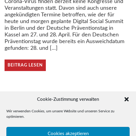
Corona-Virus finden derzeit keine Kongresse und
Veranstaltungen statt. Davon sind auch unsere
angekündigten Termine betroffen, wie der für
heute und morgen geplante Digital Social Summit
in Berlin und der Deutsche Präventionstag in
Kassel am 27. und 28. April. Für den Deutschen
Präventionstag wurde bereits ein Ausweichdatum
gefunden: 28. und […]
BEITRAG LESEN
Beitragsnavigation
Ältere Beiträge
Cookie-Zustimmung verwalten
Wir verwenden Cookies, um unsere Website und unseren Service zu
optimieren.
© 2015-2026 Drudel 11 e.V.
Cookies akzeptieren
Telefon: +49 (0)3641 / 35 78 05