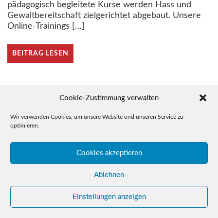
pädagogisch begleitete Kurse werden Hass und
Gewaltbereitschaft zielgerichtet abgebaut. Unsere
Online-Trainings […]
BEITRAG LESEN
Cookie-Zustimmung verwalten
Wir verwenden Cookies, um unsere Website und unseren Service zu
optimieren.
© 2015-2026 Drudel 11 e.V.
Cookies akzeptieren
Telefon: +49 (0)3641 / 35 78 05
E-Mail: click@drudel11.de
Ablehnen
Impressum
Datenschutz
Einstellungen anzeigen