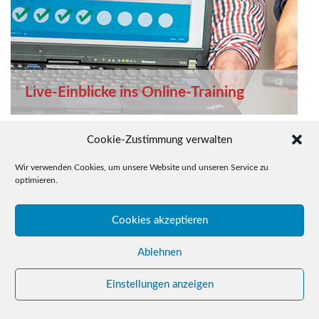
Live-Einblicke ins Online-Training
Testen Sie unser OHA-Training auf der Denkbunt-
Cookie-Zustimmung verwalten
Sommertagung am 19.08. iim Augustinerkloster
Erfurt und der Medienbildungs-Tagung in der Uni
Wir verwenden Cookies, um unsere Website und unseren Service zu
optimieren.
Erfurt am 02.09.
Cookies akzeptieren
BEITRAG LESEN
Ablehnen
Einstellungen anzeigen